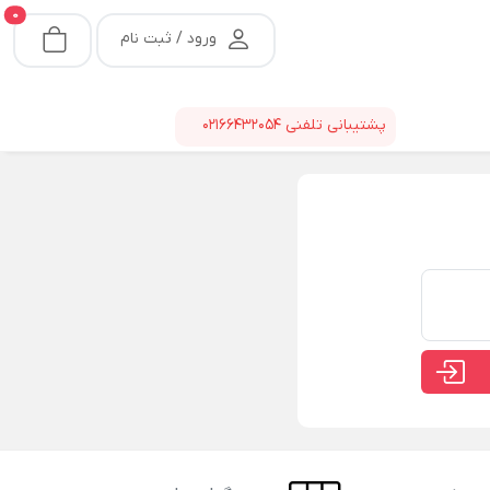
0
ورود / ثبت نام
پشتیبانی تلفنی
02166432054