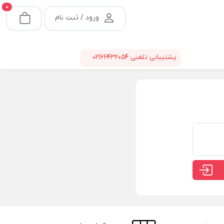
0
ورود / ثبت نام
پشتیبانی تلفنی
02166432054