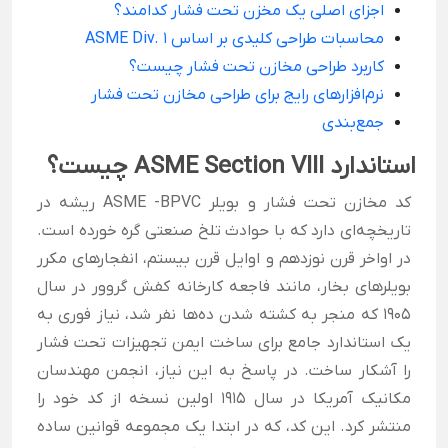
اجزای اصلی یک مخزن تحت فشار کدامند؟
محاسبات طراحی کلیدی بر اساس ASME Div. 1
کاربرد طراحی مخازن تحت فشار چیست؟
نرم‌افزارهای رایج برای طراحی مخازن تحت فشار
جمع‌بندی
استاندارد
ASME Section VIII
چیست؟
کد مخازن تحت فشار و بویلر ASME -BPVC ریشه در
تاریخچه‌ای دارد که با حوادث تلخ صنعتی گره خورده است.
در اواخر قرن نوزدهم و اوایل قرن بیستم، انفجارهای مکرر
بویلرهای بخار، مانند فاجعه کارخانه کفش گروور در سال
1905 که منجر به کشته شدن ده‌ها نفر شد، نیاز فوری به
یک استاندارد جامع برای ساخت ایمن تجهیزات تحت فشار
را آشکار ساخت. در پاسخ به این نیاز، انجمن مهندسان
مکانیک آمریکا در سال 1915 اولین نسخه از کد خود را
منتشر کرد. این کد، که در ابتدا یک مجموعه قوانین ساده