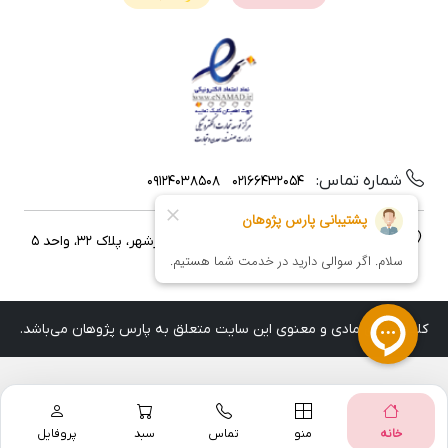
شماره تماس:
09124038508
02166432054
نشانی:
تهران، خیابان ایرانشهر، خیابان آذرشهر، پلاک 32، واحد 5
کلیه حقوق مادی و معنوی این سایت متعلق به پارس پژوهان می‌باشد.
خانه
منو
تماس
سبد
پروفایل