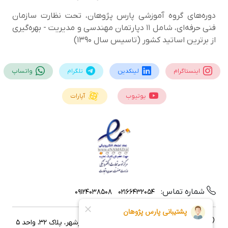
دوره‌های گروه آموزشی پارس پژوهان، تحت نظارت سازمان
فنی حرفه‌ای، شامل 11 دپارتمان مهندسی و مدیریت - بهره‌گیری
از برترین اساتید کشور (تاسیس سال 1390)
اینستاگرام
لینکدین
تلگرام
واتساپ
یوتیوب
آپارات
شماره تماس:
09124038508
02166432054
نشانی:
تهران، خیابان ایرانشهر، خیابان آذرشهر، پلاک 32، واحد 5