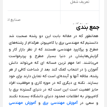
تعریف شغل
صنایع انرژی، 
زمینه کاری
جمع بندی
همانطور که در مقاله بابت این دو رشته صحبت شد
شرکت‌های صنعتی، 
دانستیم که مهندسی برق یا کامپیوتر، هرکدام از رشته‌های
محل کار رایج
مطرح و پرکاربرد مهندسی هستند که از نظر بازار کار و
گرایش‌هایشان در دنیا بسیار مطرح و پردرخواست
می‌باشند. اما مهم ترین مساله ای که می‌تواند دانش
نرم افزارهای ضروری
متلب، اتوکد، 
آموزان را در انتخاب کمک کند بعد از شناخت کافی از هر
رشته، علاقه آنها و آینده‌ای است که تمایل دارند برای خود
بسازند. نکته ی دیگری که در حوزه کاری و موفقیت افراد
مهارت در طراحی مدار، تحلیل س
حایز اهمیت است این است که در دنیای گسترده برق یا
توانمندی‌های کلیدی
کامپیوتر به اطلاعات محدود دنیای دانشگاه بسنده نکنند
و سعی در
آموزش مهندسی برق
و
آموزش مهندسی