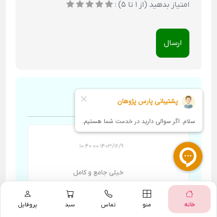
امتیاز بدهید (از 1 تا 5) :
ارسال
1 دیدگاه
1403/12/9 10:40:00
خیلی جامع و کامل
بود
خانه
منو
تماس
سبد
پروفایل